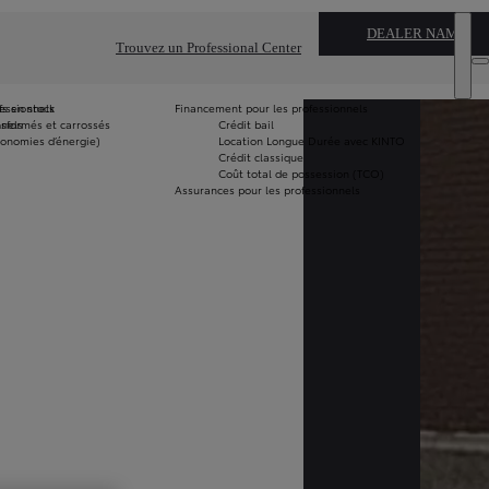
DEALER NAME
Trouvez un Professional Center
fessionnels
fs en stock
Financement pour les professionnels
nnels
nsformés et carrossés
Crédit bail
Vo
économies d’énergie)
Location Longue Durée avec KINTO
le
Crédit classique
m
Coût total de possession (TCO)
G
Assurances pour les professionnels
Fo
G
Pi
G
Ut
Vé
tr
Vé
ad
T
Ré
un
Vé
ne
st