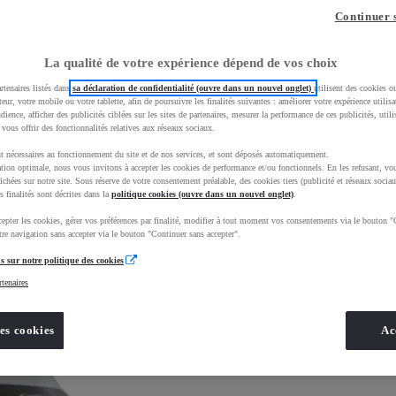
Continuer 
La qualité de votre expérience dépend de vos choix
rtenaires listés dans
sa déclaration de confidentialité (ouvre dans un nouvel onglet)
utilisent des cookies o
teur, votre mobile ou votre tablette, afin de poursuivre les finalités suivantes : améliorer votre expérience utilisat
udience, afficher des publicités ciblées sur les sites de partenaires, mesurer la performance de ces publicités, util
Comparer
 vous offrir des fonctionnalités relatives aux réseaux sociaux.
t nécessaires au fonctionnement du site et de nos services, et sont déposés automatiquement.
tion optimale, nous vous invitons à accepter les cookies de performance et/ou fonctionnels. En les refusant, vou
ichées sur notre site. Sous réserve de votre consentement préalable, des cookies tiers (publicité et réseaux sociau
s finalités sont décrites dans la
politique cookies (ouvre dans un nouvel onglet)
.
epter les cookies, gérer vos préférences par finalité, modifier à tout moment vos consentements via le bouton "
re navigation sans accepter via le bouton "Continuer sans accepter".
s sur notre politique des cookies
rtenaires
es cookies
Ac