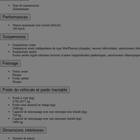
Type de transmission
Automatique
Performances
Vitesse maximum (sur circuit) (Km/h)
130 km/h
Suspensions
Suspensions avant
Suspension avant indépendante de type MacPherson (triangles, ressorts hélicoïdaux, amortisseurs télesc
Suspensions arrière
Essieu arrière rigide tubulaire (ressorts à lames longitudinales paraboliques, amortisseurs télescopique
Freinage
Freins avant
À partir de 42 200 € HT
Disque
Freins arrière
Disque
Nouveau Toyota Hilux
100% ÉLECTRIQUE
Poids du véhicule et poids tractable
La légende est de retour
Poids à vide (kg)
2795-2977 kg
Poids total autorisé en charge (kg)
2100 kg
Capacité de remorquage avec une remorque non freinée (kg)
750 kg
Capacité de remorquage avec une remorque freinée (kg)
2400 kg
Dimensions intérieures
Nombre de places