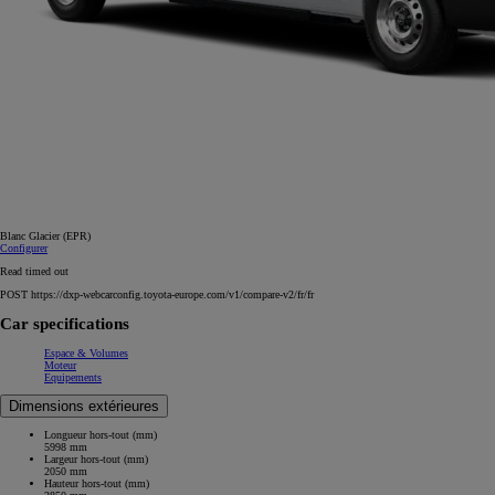
Blanc Glacier (EPR)
Configurer
Read timed out
POST https://dxp-webcarconfig.toyota-europe.com/v1/compare-v2/fr/fr
Car specifications
Espace & Volumes
Moteur
Equipements
Dimensions extérieures
Longueur hors-tout (mm)
5998 mm
Largeur hors-tout (mm)
2050 mm
Hauteur hors-tout (mm)