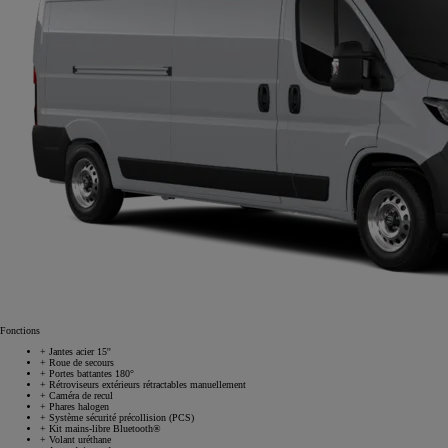
Fonctions
+
Jantes acier 15''
+
Roue de secours
+
Portes battantes 180°
+
Rétroviseurs extérieurs rétractables manuellement
À partir de 23 350 € HT
+
Caméra de recul
+
Phares halogen
+
Système sécurité précollision (PCS)
+
Kit mains-libre Bluetooth®
+
Volant uréthane