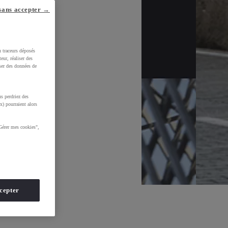
sans accepter →
u traceurs déposés
eur, réaliser des
iser des données de
s perdriez des
x) pourraient alors
Gérer mes cookies",
cepter