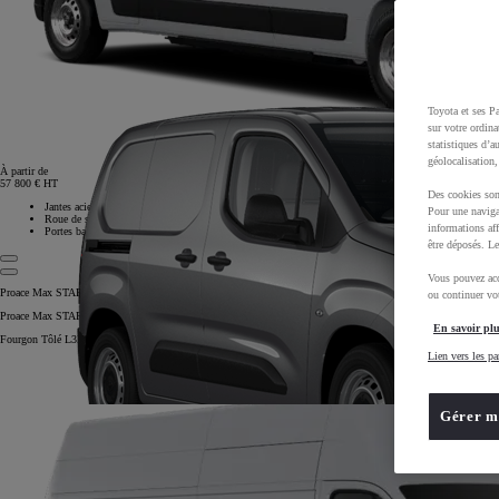
Toyota et ses Pa
sur votre ordina
statistiques d’a
géolocalisation,
À partir de
57 800 € HT
Des cookies son
Jantes acier 15''
Pour une naviga
Roue de secours
informations aff
Portes battantes 180°
être déposés. Le
Vous pouvez acc
Proace Max START
ou continuer vot
Proace Max START
En savoir plu
Fourgon Tôlé L3H3
Lien vers les pa
Gérer m