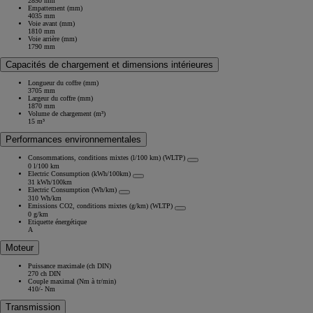
2850 mm
Empattement (mm)
4035 mm
Voie avant (mm)
1810 mm
Voie arrière (mm)
1790 mm
Capacités de chargement et dimensions intérieures
Longueur du coffre (mm)
3705 mm
Largeur du coffre (mm)
1870 mm
Volume de chargement (m³)
15 m³
Performances environnementales
Consommations, conditions mixtes (l/100 km) (WLTP)
0 l/100 km
Electric Consumption (kWh/100km)
31 kWh/100km
Electric Consumption (Wh/km)
310 Wh/km
Emissions CO2, conditions mixtes (g/km) (WLTP)
0 g/km
Etiquette énergétique
A
Moteur
Puissance maximale (ch DIN)
270 ch DIN
Couple maximal (Nm à tr/min)
410/- Nm
Transmission