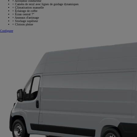
+
Accoudoir conducteur
+
Caméra de recul avec lignes de guidage dynamiques
+
Climatisation manuelle
+
Éclairage de coffre
+
Écran central 7''
+
Anneaux d'arrimage
+
Stockage supérieur
+
Cloison pleine
Configurer
PROACE MAX BENNES ET PLATEAUX RIDELLES
DIESEL