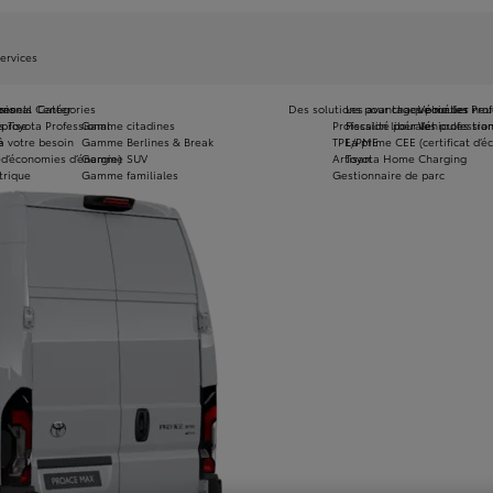
ervices
onnels
ires
ssional Center
Catégories
Des solutions pour chaque métier
Les avantages pour les Pro
Véhicules neu
eprise
 Toyota Professional
Gamme citadines
Profession libérale
Fiscalité pour les professio
Véhicules tra
à votre besoin
e
Gamme Berlines & Break
TPE/PME
La prime CEE (certificat d’
e
 d’économies d’énergie)
Gamme SUV
Artisan
Toyota Home Charging
trique
Gamme familiales
Gestionnaire de parc