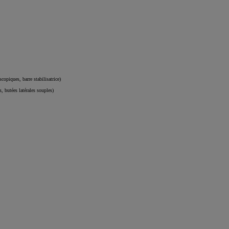
opiques, barre stabilisatrice)
s, butées latérales souples)