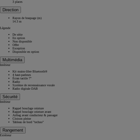
3 places
Direction
Rayon de braquage (m)
14.3 m
Légende
De série
En option
Non disponible
Offre
Exception
Disponible en option
Multimédia
Intérieur
Kit mains-libre Bluetooth®
4 haut-parleurs
Écran tactile 7''
Radio
Système de reconnaissance vocale
Radio digitale DAB
Sécurité
Intérieur
Rappel bouclage ceinture
Rappel bouclage ceinture avant
Airbag avant conducteur & passager
Cloison pleine
Tableau de bord "techno"
Rangement
Extérieur