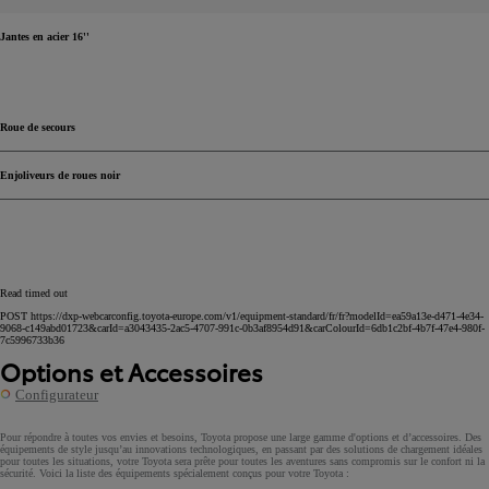
Jantes en acier 16''
Roue de secours
Enjoliveurs de roues noir
Read timed out
POST https://dxp-webcarconfig.toyota-europe.com/v1/equipment-standard/fr/fr?modelId=ea59a13e-d471-4e34-
9068-c149abd01723&carId=a3043435-2ac5-4707-991c-0b3af8954d91&carColourId=6db1c2bf-4b7f-47e4-980f-
7c5996733b36
Options et Accessoires
Configurateur
Pour répondre à toutes vos envies et besoins, Toyota propose une large gamme d'options et d’accessoires. Des
équipements de style jusqu’au innovations technologiques, en passant par des solutions de chargement idéales
pour toutes les situations, votre Toyota sera prête pour toutes les aventures sans compromis sur le confort ni la
sécurité. Voici la liste des équipements spécialement conçus pour votre Toyota :