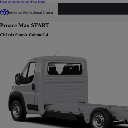
Passer au contenu suivant
(Press Enter)
Build your own
Trouvez un Professional Center
Build your own
Changer de version
Proace Max
START
Châssis Simple Cabine L4