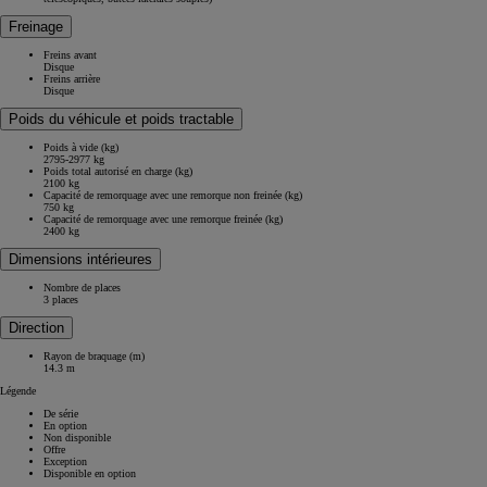
Freinage
Freins avant
Disque
Freins arrière
Disque
Poids du véhicule et poids tractable
Poids à vide (kg)
2795-2977 kg
Poids total autorisé en charge (kg)
2100 kg
Capacité de remorquage avec une remorque non freinée (kg)
750 kg
Capacité de remorquage avec une remorque freinée (kg)
2400 kg
Dimensions intérieures
Nombre de places
3 places
Direction
Rayon de braquage (m)
14.3 m
Légende
De série
En option
Non disponible
Offre
Exception
Disponible en option