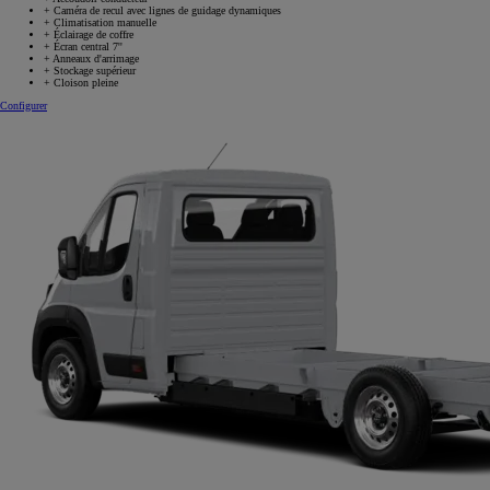
+
Caméra de recul avec lignes de guidage dynamiques
+
Climatisation manuelle
+
Éclairage de coffre
+
Écran central 7''
+
Anneaux d'arrimage
+
Stockage supérieur
+
Cloison pleine
Configurer