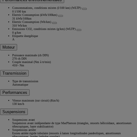
Consommations, conditions mixtes (l/100 km) (WLTP)
0 l/100 km
Electric Consumption (kWh/100km)
31 kWh/100km
Electric Consumption (Wh/km)
310 Wh/km
Emissions CO2, conditions mixtes (g/km) (WLTP)
0 g/km
Etiquette énergétique
A
Moteur
Puissance maximale (ch DIN)
270 ch DIN
Couple maximal (Nm à tr/min)
410/- Nm
Transmission
Type de transmission
Automatique
Performances
Vitesse maximum (sur circuit) (Km/h)
130 km/h
Suspensions
Suspensions avant
Suspension avant indépendante de type MacPherson (triangles, ressorts hélicoïdaux, amortisseurs
télescopiques, barre stabilisatrice)
Suspensions arrière
Essieu arrière rigide tubulaire (ressorts à lames longitudinales paraboliques, amortisseurs
télescopiques, butées latérales souples)