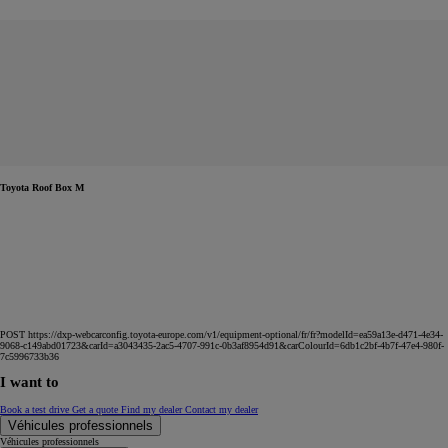
Toyota Roof Box M
POST https://dxp-webcarconfig.toyota-europe.com/v1/equipment-optional/fr/fr?modelId=ea59a13e-d471-4e34-
9068-c149abd01723&carId=a3043435-2ac5-4707-991c-0b3af8954d91&carColourId=6db1c2bf-4b7f-47e4-980f-
7c5996733b36
I want to
Book a test drive
Get a quote
Find my dealer
Contact my dealer
Véhicules professionnels
Véhicules professionnels