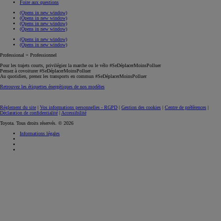
Foire aux questions
(Opens in new window)
(Opens in new window)
(Opens in new window)
(Opens in new window)
(Opens in new window)
(Opens in new window)
Professional = Professionnel
Pour les trajets courts, privilégiez la marche ou le vélo #SeDéplacerMoinsPolluer
Pensez à covoiturer #SeDéplacerMoinsPolluer
Au quotidien, prenez les transports en commun #SeDéplacerMoinsPolluer
Retrouvez les étiquettes énergétiques de nos modèles
Réglement du site
|
Vos informations personnelles - RGPD
|
Gestion des cookies
|
Centre de préférences
|
Déclaration de confidentialité
|
Accessibilité
Toyota. Tous droits réservés. © 2026
Informations légales