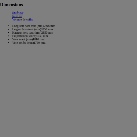
Dimensions
Extérieur
Intérieur
Volume de coffre
Longueur hors-tout (mm)
5998
mm
Largeur hors-tout (mm)
2050
mm
Hauteur hors-tout (mm)
2850
mm
Empattement (mm)
4035
mm
Voie avant (mm)
1810
mm
Voie arrière (mm)
1790
mm