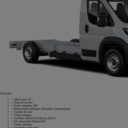
Fonctions
+
Jantes acier 15''
+
Roue de secours
+
Portes battantes 180°
+
Rétroviseurs extérieurs rétractables manuellement
+
Caméra de recul
+
Phares halogen
+
Système sécurité précollision (PCS)
+
Kit mains-libre Bluetooth®
+
Volant uréthane
+
Accoudoir conducteur