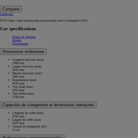
Comparer
Configurer
POST https://dxp-webcarconfig.toyota-europe.com/v1/compare-v2/fr/fr
Car specifications
Espace & Volumes
Moteur
Equipements
Dimensions extérieures
Longueur hors-tout (mm)
5998 mm
Largeur hors-tout (mm)
2050 mm
Hauteur hors-tout (mm)
2850 mm
Empattement (mm)
4035 mm
Voie avant (mm)
1810 mm
Voie arrière (mm)
1790 mm
Capacités de chargement et dimensions intérieures
Longueur du coffre (mm)
3705 mm
Largeur du coffre (mm)
1870 mm
Volume de chargement (m³)
15 m³
Performances environnementales