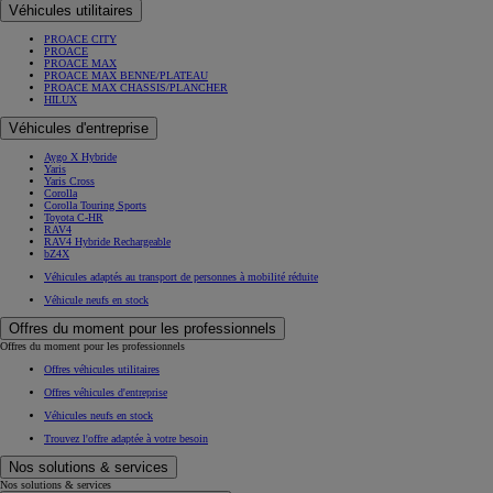
Véhicules utilitaires
PROACE CITY
PROACE
PROACE MAX
PROACE MAX BENNE/PLATEAU
PROACE MAX CHASSIS/PLANCHER
HILUX
Véhicules d'entreprise
Aygo X Hybride
Yaris
Yaris Cross
Corolla
Corolla Touring Sports
Toyota C-HR
RAV4
RAV4 Hybride Rechargeable
bZ4X
Véhicules adaptés au transport de personnes à mobilité réduite
Véhicule neufs en stock
Offres du moment pour les professionnels
Offres du moment pour les professionnels
Offres véhicules utilitaires
Offres véhicules d'entreprise
Véhicules neufs en stock
Trouvez l'offre adaptée à votre besoin
Nos solutions & services
Nos solutions & services