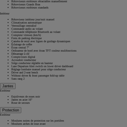
Rétroviseurs extérieurs rétractables manuellement
Rétroviseurs Grands Bras
Rétroviseurs extérieurs standards
Intérieur
Rétroviseur intérieur jour/nuit manuel
Climatisation automatique
Verrouillage centralisé
Commande audio au volant
Commande téléphonie Bluetooth au volant
Compteur vitesses (km/h)
Frein de parking électrique
Caméra de recul avec lignes de guidage dynamiques
Éclairage de coffre
Écran central 7''
Ordinateur de bord avec écran TFT couleur mulifonctions
Démarrage à clé
Compte-tours digital
Accoudoir conducteur
Siège conducteur réglable en hauteur
Lane Departure Alert switch on lower driver dashboard
Réglage lombaire manuel pour siège conducteur
Driver and 2-seat bench
Without driver & front passenger fold-up table
Sans rang 2
Jantes
Extérieur
Enjoliveurs de roues noir
Jantes en acier 16''
Roue de secours
Protection
Extérieur
Moulures noires de protection sur les portières
Moulures arches de roue avant