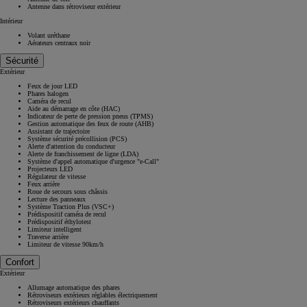
Antenne dans rétroviseur extérieur
Intérieur
Volant uréthane
Aérateurs centraux noir
Sécurité
Extérieur
Feux de jour LED
Phares halogen
Caméra de recul
Aide au démarrage en côte (HAC)
Indicateur de perte de pression pneus (TPMS)
Gestion automatique des feux de route (AHB)
Assistant de trajectoire
Système sécurité précollision (PCS)
Alerte d'attention du conducteur
Alerte de franchissement de ligne (LDA)
Système d'appel automatique d'urgence "e-Call"
Projecteurs LED
Régulateur de vitesse
Feux arrière
Roue de secours sous châssis
Lecture des panneaux
Système Traction Plus (VSC+)
Prédispositif caméra de recul
Prédispositif éthylotest
Limiteur intelligent
Traverse arrière
Limiteur de vitesse 90km/h
Confort
Extérieur
Allumage automatique des phares
Rétroviseurs extérieurs réglables électriquement
Rétroviseurs extérieurs chauffants