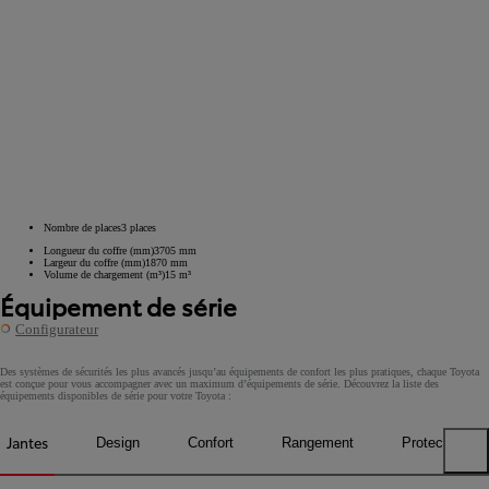
Nombre de places
3
places
Longueur du coffre (mm)
3705
mm
Largeur du coffre (mm)
1870
mm
Volume de chargement (m³)
15
m³
Équipement de série
Configurateur
Des systèmes de sécurités les plus avancés jusqu’au équipements de confort les plus pratiques, chaque Toyota
est conçue pour vous accompagner avec un maximum d’équipements de série. Découvrez la liste des
équipements disponibles de série pour votre Toyota :
Jantes
Design
Confort
Rangement
Protection
Previous tabs