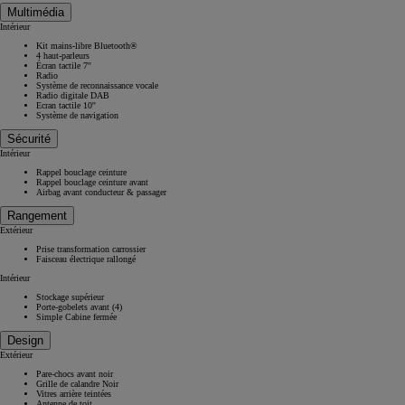
Multimédia
Intérieur
Kit mains-libre Bluetooth®
4 haut-parleurs
Écran tactile 7''
Radio
Système de reconnaissance vocale
Radio digitale DAB
Ecran tactile 10''
Système de navigation
Sécurité
Intérieur
Rappel bouclage ceinture
Rappel bouclage ceinture avant
Airbag avant conducteur & passager
Rangement
Extérieur
Prise transformation carrossier
Faisceau électrique rallongé
Intérieur
Stockage supérieur
Porte-gobelets avant (4)
Simple Cabine fermée
Design
Extérieur
Pare-chocs avant noir
Grille de calandre Noir
Vitres arrière teintées
Antenne de toit