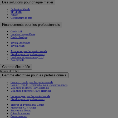
Des solutions pour chaque métier
Profession libérale
TPE/PME
Artisan
Gestionnaire de parc
Financements pour les professionnels
Crédit bail
Location Longue Durée
Crédit classique
Toyota Expérience
Toyota Relax
Assurances pour les professionnels
Fiscalité pour les professionnels
Coût total de possession (TCO)
Nos conseils
Gamme électrifiée
Gamme électrifiée
Gamme électrifiée pour les professionnels
Gamme Hybride pour les professionnels
Gamme Hybride Rechargeable pour les professionnels
Véhicules utilitaires 100% électrique
Véhicules d'entreprise 100% électrique
Les avantages pour les professionnels
Fiscalité pour les professionnels
Trouvez un Professional Center
Prendre un RDV Atelier
Essayez une Toyota
Offres du moment
Contactez-nous