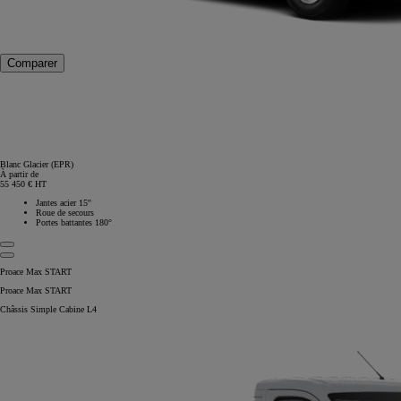
Comparer
Blanc Glacier (EPR)
À partir de
55 450 € HT
Jantes acier 15''
Roue de secours
Portes battantes 180°
Proace Max START
Proace Max START
Châssis Simple Cabine L4