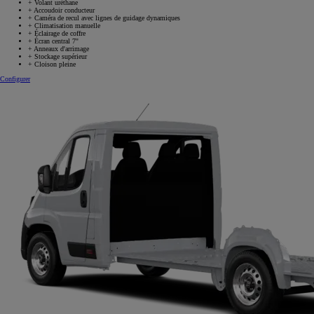
+
Volant uréthane
+
Accoudoir conducteur
+
Caméra de recul avec lignes de guidage dynamiques
+
Climatisation manuelle
+
Éclairage de coffre
+
Écran central 7''
+
Anneaux d'arrimage
+
Stockage supérieur
+
Cloison pleine
Configurer