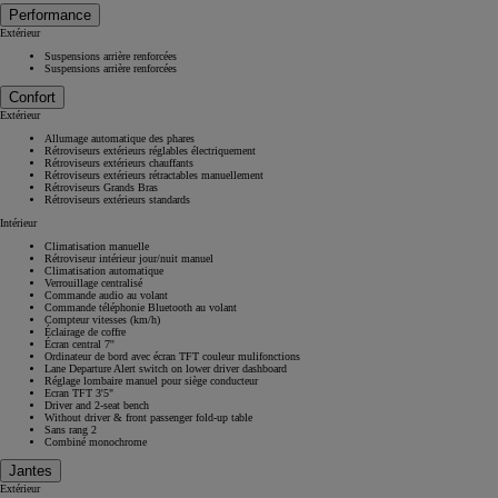
Performance
Extérieur
Suspensions arrière renforcées
Suspensions arrière renforcées
Confort
Extérieur
Allumage automatique des phares
Rétroviseurs extérieurs réglables électriquement
Rétroviseurs extérieurs chauffants
Rétroviseurs extérieurs rétractables manuellement
Rétroviseurs Grands Bras
Rétroviseurs extérieurs standards
Intérieur
Climatisation manuelle
Rétroviseur intérieur jour/nuit manuel
Climatisation automatique
Verrouillage centralisé
Commande audio au volant
Commande téléphonie Bluetooth au volant
Compteur vitesses (km/h)
Éclairage de coffre
Écran central 7''
Ordinateur de bord avec écran TFT couleur mulifonctions
Lane Departure Alert switch on lower driver dashboard
Réglage lombaire manuel pour siège conducteur
Ecran TFT 3'5"
Driver and 2-seat bench
Without driver & front passenger fold-up table
Sans rang 2
Combiné monochrome
Jantes
Extérieur