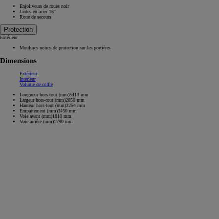
Enjoliveurs de roues noir
Jantes en acier 16''
Roue de secours
Protection
Extérieur
Moulures noires de protection sur les portières
Dimensions
Extérieur
Intérieur
Volume de coffre
Longueur hors-tout (mm)
5413
mm
Largeur hors-tout (mm)
2050
mm
Hauteur hors-tout (mm)
2254
mm
Empattement (mm)
3450
mm
Voie avant (mm)
1810
mm
Voie arrière (mm)
1790
mm