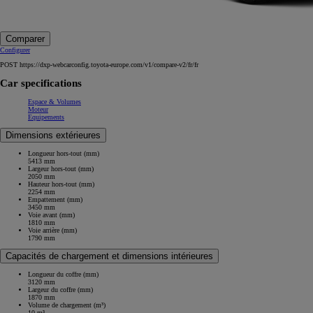
Comparer
Configurer
POST https://dxp-webcarconfig.toyota-europe.com/v1/compare-v2/fr/fr
Car specifications
Espace & Volumes
Moteur
Equipements
Dimensions extérieures
Longueur hors-tout (mm)
5413 mm
Largeur hors-tout (mm)
2050 mm
Hauteur hors-tout (mm)
2254 mm
Empattement (mm)
3450 mm
Voie avant (mm)
1810 mm
Voie arrière (mm)
1790 mm
Capacités de chargement et dimensions intérieures
Longueur du coffre (mm)
3120 mm
Largeur du coffre (mm)
1870 mm
Volume de chargement (m³)
10 m³