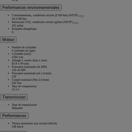
Performances environnementales
Consommations, conditions mixtes (l/100 km) (WLTP)
10 l/100 km
Emissions CO2, conditions mixtes (g/km) (WLTP)
262 g/km
Etiquette énergétique
G
Moteur
Nombre de cylindres
4 cylindres en ligne
Cylindrée (cm3)
2184 ccm
Alésage x course (mm x mm)
83.8 x 99 mm
Puissance maximale (ch DIN)
120 ch DIN
Puissance maximale (ch à tr/min)
120
Couple maximal (Nm à tr/min)
320 Nm
Taux de compression
15.5:1
Transmission
Type de transmission
Manuelle
Performances
Vitesse maximum (sur circuit) (Km/h)
148 km/h