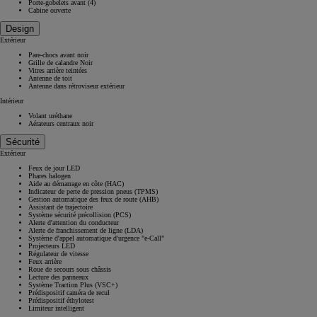
Porte-gobelets avant (4)
Cabine ouverte
Design
Extérieur
Pare-chocs avant noir
Grille de calandre Noir
Vitres arrière teintées
Antenne de toit
Antenne dans rétroviseur extérieur
Intérieur
Volant uréthane
Aérateurs centraux noir
Sécurité
Extérieur
Feux de jour LED
Phares halogen
Aide au démarrage en côte (HAC)
Indicateur de perte de pression pneus (TPMS)
Gestion automatique des feux de route (AHB)
Assistant de trajectoire
Système sécurité précollision (PCS)
Alerte d'attention du conducteur
Alerte de franchissement de ligne (LDA)
Système d'appel automatique d'urgence "e-Call"
Projecteurs LED
Régulateur de vitesse
Feux arrière
Roue de secours sous châssis
Lecture des panneaux
Système Traction Plus (VSC+)
Prédispositif caméra de recul
Prédispositif éthylotest
Limiteur intelligent