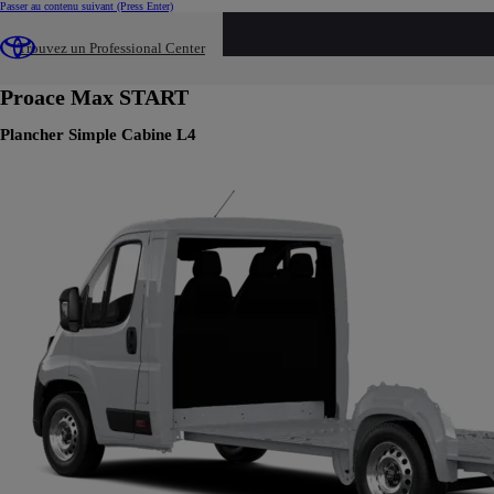
Passer au contenu suivant
(Press Enter)
Build your own
Trouvez un Professional Center
Build your own
Changer de version
Proace Max
START
Plancher Simple Cabine L4