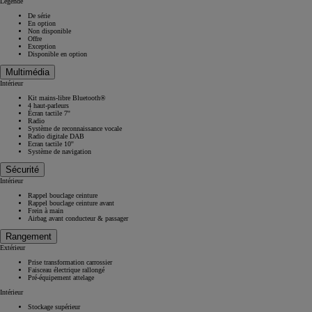
Légende
De série
En option
Non disponible
Offre
Exception
Disponible en option
Multimédia
Intérieur
Kit mains-libre Bluetooth®
4 haut-parleurs
Écran tactile 7''
Radio
Système de reconnaissance vocale
Radio digitale DAB
Ecran tactile 10''
Système de navigation
Sécurité
Intérieur
Rappel bouclage ceinture
Rappel bouclage ceinture avant
Frein à main
Airbag avant conducteur & passager
Rangement
Extérieur
Prise transformation carrossier
Faisceau électrique rallongé
Pré-équipement attelage
Intérieur
Stockage supérieur