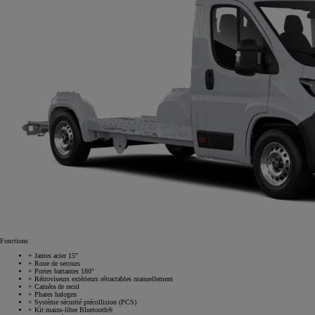
Fonctions
+
Jantes acier 15''
+
Roue de secours
+
Portes battantes 180°
+
Rétroviseurs extérieurs rétractables manuellement
+
Caméra de recul
+
Phares halogen
+
Système sécurité précollision (PCS)
+
Kit mains-libre Bluetooth®