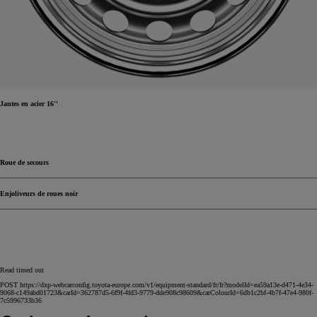
Jantes en acier 16''
Roue de secours
Enjoliveurs de roues noir
Read timed out
POST https://dxp-webcarconfig.toyota-europe.com/v1/equipment-standard/fr/fr?modelId=ea59a13e-d471-4e34-
9068-c149abd01723&carId=362787d5-6f9f-4fd3-9779-dde908c98609&carColourId=6db1c2bf-4b7f-47e4-980f-
7c5996733b36