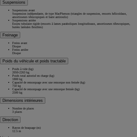
Suspensions
Suspensions avant
Suspension indépendante, de type MacPherson (triangles de suspension, ressorts hélicoïdaux,
amortisseurs télescopiques et barre antiroulis)
Suspensions arrière
Essieu tubulaire rigide (ressorts à lames paraboliques longitudinaux, amortisseurs télescopiques,
butées latérales flexibles)
Freinage
Freins avant
Disque
Freins arrière
Disque
Poids du véhicule et poids tractable
Poids à vide (kg)
2050-2263 kg
Poids total autorisé en charge (kg)
1800 kg
Capacité de remorquage avec une remorque non freinée (kg)
750 kg
Capacité de remorquage avec une remorque freinée (kg)
2500 kg
Dimensions intérieures
Nombre de places
3 places
Direction
Rayon de braquage (m)
12.5 m