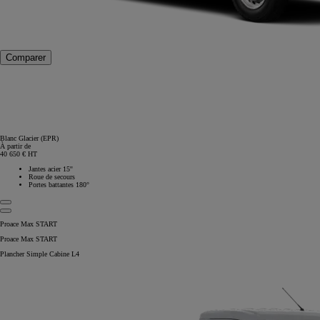
Comparer
Blanc Glacier (EPR)
À partir de
40 650 € HT
Jantes acier 15''
Roue de secours
Portes battantes 180°
Proace Max START
Proace Max START
Plancher Simple Cabine L4