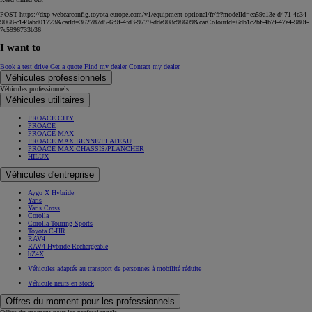
POST https://dxp-webcarconfig.toyota-europe.com/v1/equipment-optional/fr/fr?modelId=ea59a13e-d471-4e34-
9068-c149abd01723&carId=362787d5-6f9f-4fd3-9779-dde908c98609&carColourId=6db1c2bf-4b7f-47e4-980f-
7c5996733b36
I want to
Book a test drive
Get a quote
Find my dealer
Contact my dealer
Véhicules professionnels
Véhicules professionnels
Véhicules utilitaires
PROACE CITY
PROACE
PROACE MAX
PROACE MAX BENNE/PLATEAU
PROACE MAX CHASSIS/PLANCHER
HILUX
Véhicules d'entreprise
Aygo X Hybride
Yaris
Yaris Cross
Corolla
Corolla Touring Sports
Toyota C-HR
RAV4
RAV4 Hybride Rechargeable
bZ4X
Véhicules adaptés au transport de personnes à mobilité réduite
Véhicule neufs en stock
Offres du moment pour les professionnels