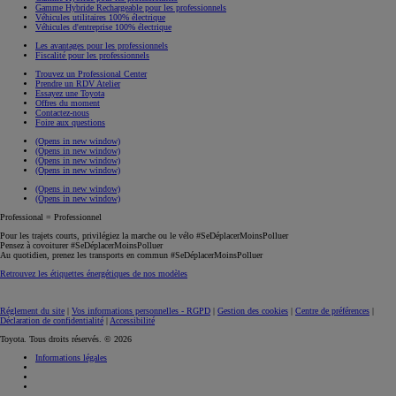
Gamme Hybride Rechargeable pour les professionnels
Véhicules utilitaires 100% électrique
Véhicules d'entreprise 100% électrique
Les avantages pour les professionnels
Fiscalité pour les professionnels
Trouvez un Professional Center
Prendre un RDV Atelier
Essayez une Toyota
Offres du moment
Contactez-nous
Foire aux questions
(Opens in new window)
(Opens in new window)
(Opens in new window)
(Opens in new window)
(Opens in new window)
(Opens in new window)
Professional = Professionnel
Pour les trajets courts, privilégiez la marche ou le vélo #SeDéplacerMoinsPolluer
Pensez à covoiturer #SeDéplacerMoinsPolluer
Au quotidien, prenez les transports en commun #SeDéplacerMoinsPolluer
Retrouvez les étiquettes énergétiques de nos modèles
Réglement du site
|
Vos informations personnelles - RGPD
|
Gestion des cookies
|
Centre de préférences
|
Déclaration de confidentialité
|
Accessibilité
Toyota. Tous droits réservés. © 2026
Informations légales