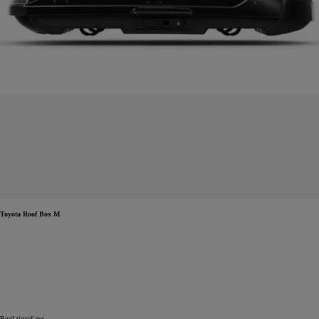
Toyota Roof Box M
Read timed out