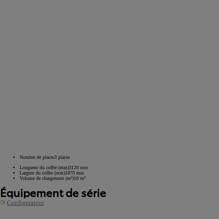
Nombre de places
3
places
Longueur du coffre (mm)
3120
mm
Largeur du coffre (mm)
1870
mm
Volume de chargement (m³)
10
m³
Équipement de série
Configurateur