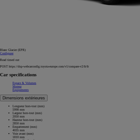
Blanc Glacier (EPR)
Configurer
Read timed out
POST https://dxp-webcarconfig.toyota-europe.com/v1/compare-v2/fr/fr
Car specifications
Espace & Volumes
Moteur
Equipements
Dimensions extérieures
Longueur hors-tout (mm)
5998 mm
Largeur hors-tout (mm)
2050 mm
Hauteur hors-tout (mm)
2850 mm
Empattement (mm)
4035 mm
Voie avant (mm)
1810 mm