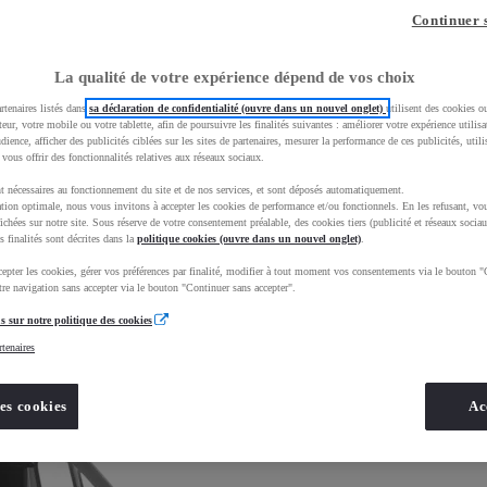
Continuer 
La qualité de votre expérience dépend de vos choix
rtenaires listés dans
sa déclaration de confidentialité (ouvre dans un nouvel onglet)
utilisent des cookies o
teur, votre mobile ou votre tablette, afin de poursuivre les finalités suivantes : améliorer votre expérience utilisat
Comparer
udience, afficher des publicités ciblées sur les sites de partenaires, mesurer la performance de ces publicités, util
 vous offrir des fonctionnalités relatives aux réseaux sociaux.
t nécessaires au fonctionnement du site et de nos services, et sont déposés automatiquement.
tion optimale, nous vous invitons à accepter les cookies de performance et/ou fonctionnels. En les refusant, vou
ichées sur notre site. Sous réserve de votre consentement préalable, des cookies tiers (publicité et réseaux sociau
s finalités sont décrites dans la
politique cookies (ouvre dans un nouvel onglet)
.
epter les cookies, gérer vos préférences par finalité, modifier à tout moment vos consentements via le bouton "
re navigation sans accepter via le bouton "Continuer sans accepter".
s sur notre politique des cookies
rtenaires
es cookies
Ac