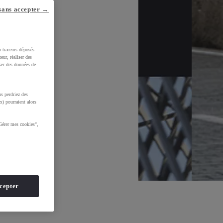
sans accepter →
u traceurs déposés
eur, réaliser des
iser des données de
s perdriez des
x) pourraient alors
Gérer mes cookies",
cepter