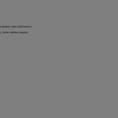
opiques, barre stabilisatrice)
s, butées latérales souples)