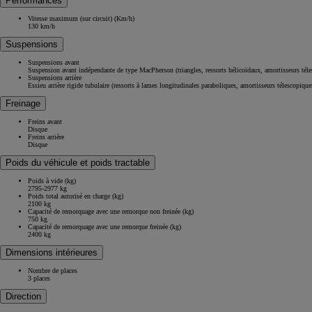
Performances
Vitesse maximum (sur circuit) (Km/h)
130 km/h
Suspensions
Suspensions avant
Suspension avant indépendante de type MacPherson (triangles, ressorts hélicoïdaux, amortisseurs télesc
Suspensions arrière
Essieu arrière rigide tubulaire (ressorts à lames longitudinales paraboliques, amortisseurs télescopique
Freinage
Freins avant
Disque
Freins arrière
Disque
Poids du véhicule et poids tractable
À partir de 42 200 € HT
Poids à vide (kg)
Nouveau Toyota Hilux
2795-2977 kg
Poids total autorisé en charge (kg)
100% ÉLECTRIQUE
2100 kg
La légende est de retour
Capacité de remorquage avec une remorque non freinée (kg)
750 kg
Capacité de remorquage avec une remorque freinée (kg)
2400 kg
Dimensions intérieures
Nombre de places
3 places
Direction