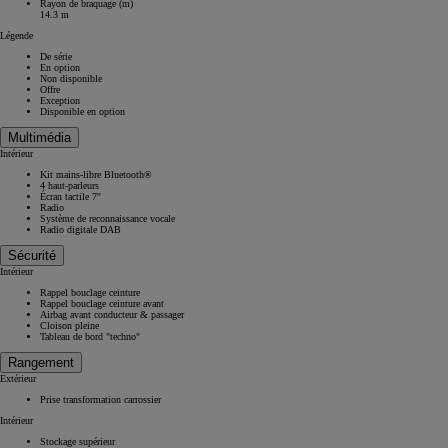
Rayon de braquage (m)
14.3 m
Légende
De série
En option
Non disponible
Offre
Exception
Disponible en option
Multimédia
Intérieur
Kit mains-libre Bluetooth®
4 haut-parleurs
Écran tactile 7''
Radio
Système de reconnaissance vocale
Radio digitale DAB
Sécurité
Intérieur
Rappel bouclage ceinture
Rappel bouclage ceinture avant
Airbag avant conducteur & passager
Cloison pleine
Tableau de bord "techno"
Rangement
Extérieur
Prise transformation carrossier
Intérieur
Stockage supérieur