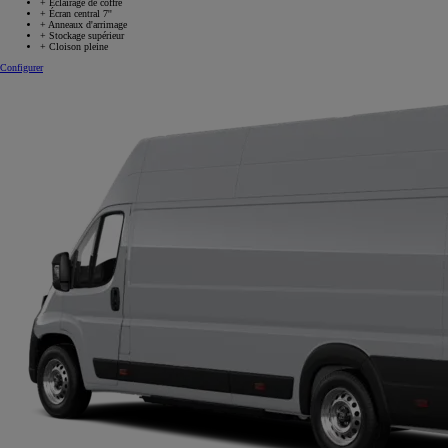
+
Éclairage de coffre
+
Écran central 7''
+
Anneaux d'arrimage
+
Stockage supérieur
+
Cloison pleine
Configurer
PROACE MAX BENNES ET PLATEAUX RIDELLES
DIESEL