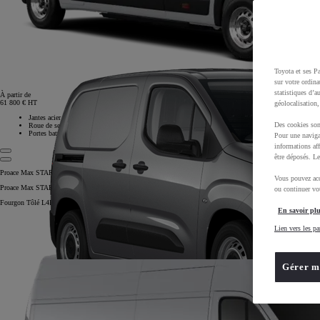
Toyota et ses Pa
sur votre ordina
statistiques d’a
À partir de
61 800 € HT
géolocalisation,
Jantes acier 15''
Des cookies son
Roue de secours
Portes battantes 180°
Pour une naviga
informations aff
être déposés. Le
Proace Max START
Vous pouvez acc
Proace Max START
ou continuer vot
Fourgon Tôlé L4H3
En savoir plu
Lien vers les pa
Gérer m