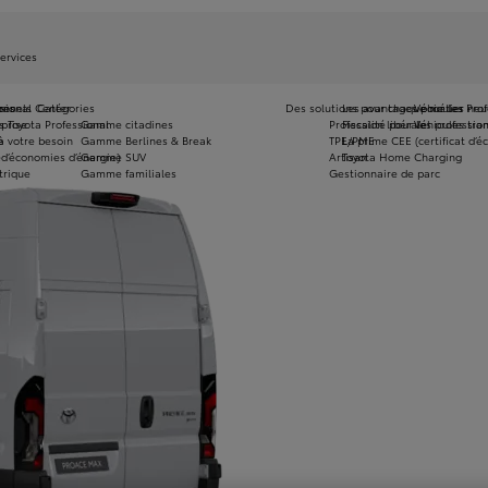
ervices
onnels
ires
ssional Center
Catégories
Des solutions pour chaque métier
Les avantages pour les Pro
Véhicules neu
eprise
 Toyota Professional
Gamme citadines
Profession libérale
Fiscalité pour les professio
Véhicules tra
à votre besoin
e
Gamme Berlines & Break
TPE/PME
La prime CEE (certificat d’
e
 d’économies d’énergie)
Gamme SUV
Artisan
Toyota Home Charging
trique
Gamme familiales
Gestionnaire de parc