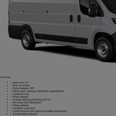
Fonctions
+
Jantes acier 15''
+
Roue de secours
+
Portes battantes 180°
+
Rétroviseurs extérieurs rétractables manuellement
+
Caméra de recul
+
Phares halogen
+
Système sécurité précollision (PCS)
À partir de 23 350 € HT
+
Kit mains-libre Bluetooth®
+
Volant uréthane
+
Accoudoir conducteur
+
Caméra de recul avec lignes de guidage dynamiques
+
Climatisation manuelle