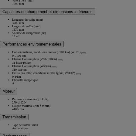
Voie arrière (mm)
1790 mm
Capacités de chargement et dimensions intérieures
Longueur du coffre (mm)
3705 mm
Largeur du coffre (mm)
1870 mm
Volume de chargement (m³)
15 m³
Performances environnementales
Consommations, conditions mixtes (l/100 km) (WLTP)
0 l/100 km
Electric Consumption (kWh/100km)
31 kWh/100km
Electric Consumption (Wh/km)
310 Wh/km
Emissions CO2, conditions mixtes (g/km) (WLTP)
0 g/km
Etiquette énergétique
A
Moteur
Puissance maximale (ch DIN)
270 ch DIN
Couple maximal (Nm à tr/min)
410/- Nm
Transmission
Type de transmission
Automatique