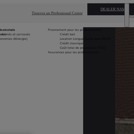
DEALER NAME
Trouvez un Professional Center
fessionnels
fs en stock
Financement pour les professionnels
nnels
nsformés et carrossés
Crédit bail
Vo
économies d’énergie)
Location Longue Durée avec KINTO
le
Crédit classique
m
Coût total de possession (TCO)
G
Assurances pour les professionnels
Fo
G
Pi
G
Ut
Vé
tr
Vé
ad
T
Ré
un
Vé
ne
st