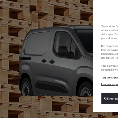
Toyota et ses Pa
sur votre ordina
statistiques d’a
géolocalisation,
Des cookies son
Pour une naviga
informations aff
être déposés. Le
Vous pouvez acc
ou continuer vot
En savoir plu
Lien vers les pa
Gérer m