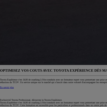
OPTIMISEZ VOS COUTS AVEC TOYOTA EXPÉRIENCE DÈS 
Toyota Expérience c'est 1h30 de coaching à l'éco-conduite avec un formateur expert vous permettant une prise en 
réduction du TCO*. Un service unique sur le marché qui s'inscrit dans notre volonté d'accompagner les entrepri
En savoir plus
Exclusivité Toyota Professional, découvrez la
Toyota Expérience
.
Toyota Expérience c'est 1h30 de coaching à l'éco-conduite
avec un formateur expert
vous permettant une prise en
réduction du TCO*.
Cette formation est accessible pour les particuliers et professionnels dans un centre près d