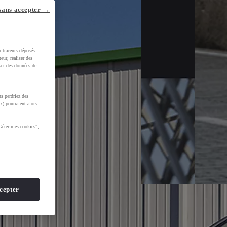
sans accepter →
u traceurs déposés
eur, réaliser des
iser des données de
s perdriez des
x) pourraient alors
Gérer mes cookies",
cepter