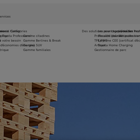
ervices
onnels
ires
ssional Center
Catégories
Des solutions pour chaque métier
Les avantages pour les Pro
Véhicules neu
eprise
 Toyota Professional
Gamme citadines
Profession libérale
Fiscalité pour les professio
Véhicules tra
à votre besoin
e
Gamme Berlines & Break
TPE/PME
La prime CEE (certificat d’
e
 d’économies d’énergie)
Gamme SUV
Artisan
Toyota Home Charging
trique
Gamme familiales
Gestionnaire de parc