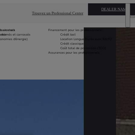
DEALER NAME
Trouvez un Professional Center
fessionnels
fs en stock
Financement pour les professionnels
nnels
nsformés et carrossés
Crédit bail
Vo
économies d’énergie)
Location Longue Durée avec KINTO
le
Crédit classique
m
Coût total de possession (TCO)
G
Assurances pour les professionnels
Fo
G
Pi
G
Ut
Vé
tr
Vé
ad
T
Ré
un
Vé
ne
st