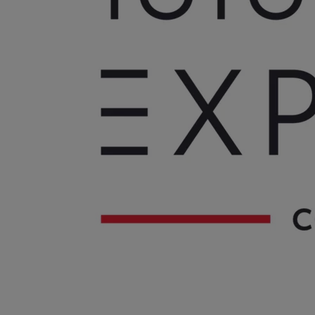
À partir de 42 200 € HT
Nouveau Toyota Hilux
100% ÉLECTRIQUE
La légende est de retour