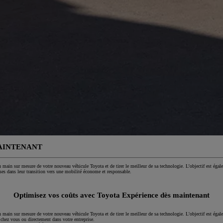
MAINTENANT
main sur mesure de votre nouveau véhicule Toyota et de tirer le meilleur de sa technologie. L’objectif est égale
ses dans leur transition vers une mobilité économe et responsable.
Optimisez vos coûts avec Toyota Expérience dès maintenant
 main sur mesure de votre nouveau véhicule Toyota et de tirer le meilleur
de sa technologie
.
L'objectif est égal
e chez vous ou directement dans votre entreprise.