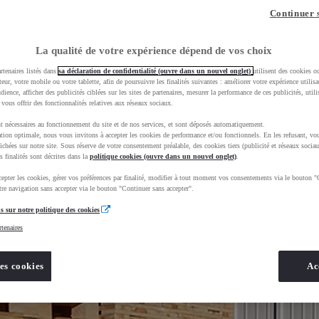
Continuer 
La qualité de votre expérience dépend de vos choix
rtenaires listés dans
sa déclaration de confidentialité (ouvre dans un nouvel onglet)
utilisent des cookies o
teur, votre mobile ou votre tablette, afin de poursuivre les finalités suivantes : améliorer votre expérience utilisat
udience, afficher des publicités ciblées sur les sites de partenaires, mesurer la performance de ces publicités, util
 vous offrir des fonctionnalités relatives aux réseaux sociaux.
t nécessaires au fonctionnement du site et de nos services, et sont déposés automatiquement.
tion optimale, nous vous invitons à accepter les cookies de performance et/ou fonctionnels. En les refusant, vou
ichées sur notre site. Sous réserve de votre consentement préalable, des cookies tiers (publicité et réseaux sociau
s finalités sont décrites dans la
politique cookies (ouvre dans un nouvel onglet)
.
epter les cookies, gérer vos préférences par finalité, modifier à tout moment vos consentements via le bouton "
re navigation sans accepter via le bouton "Continuer sans accepter".
s sur notre politique des cookies
rtenaires
es cookies
Ac