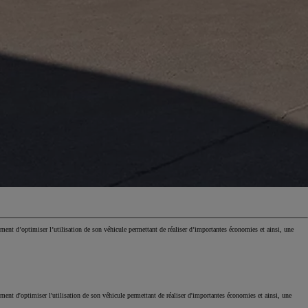
PROFESSIONNELS
Gamme électr
Votre métier, nos solutions
Des technolo
ment d’optimiser l’utilisation de son véhicule permettant de réaliser d’importantes économies et ainsi, une
ement d'optimiser l'utilisation de son véhicule permettant de réaliser d'importantes économies et ainsi, une