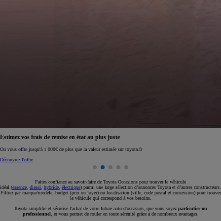
Réservez en ligne votre occasion pour 1€ seulement
Réservez en ligne
Faites confiance au savoir-faire de Toyota Occasions pour trouver le véhicule
idéal (
essence
,
diesel
,
hybride
,
électrique
) parmi une large sélection d’annonces Toyota et d’autres constructeurs.
Filtrez par marque/modèle, budget (prix ou loyer) ou localisation (ville, code postal et concession) pour trouver
le véhicule qui correspond à vos besoins.
Toyota simplifie et sécurise l'achat de votre future auto d'occasion, que vous soyez
particulier ou
professionnel
, et vous permet de rouler en toute sérénité grâce à de nombreux avantages.