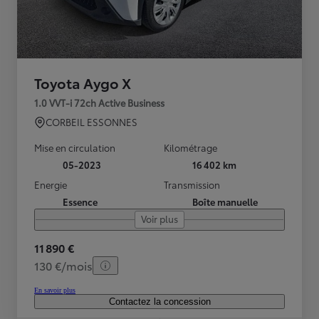
Toyota Aygo X
1.0 VVT-i 72ch Active Business
CORBEIL ESSONNES
Mise en circulation
Kilométrage
05-2023
16 402 km
Energie
Transmission
Essence
Boîte manuelle
Voir plus
11 890 €
130 €/mois
En savoir plus
Contactez la concession