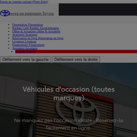
Passer au contenu suivant
(Press Enter)
...
Trouvez un partenaire Toyota
Voiture d'occasion
Présentation
Présentation
Rachats Cash
Rachats ExtraOrdinaires
Offres & Actualités
Offres & Actualités
Avantages
Avantages
Réservation en ligne
Réservation en ligne
Livraison
Livraison
Financement
Financement
Assurance
Assurance
Hybride
Hybride
Défilement vers la gauche
Défilement vers la droite
Véhicules d'occasion (toutes
marques)
Ne manquez pas l'occasion idéale : Réservez-la
facilement en ligne.