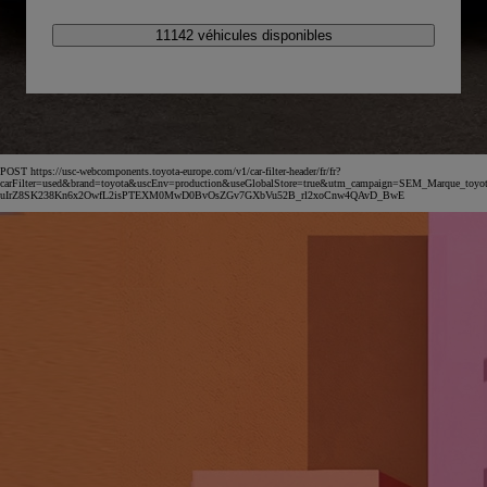
11142 véhicules disponibles
POST https://usc-webcomponents.toyota-europe.com/v1/car-filter-header/fr/fr?
carFilter=used&brand=toyota&uscEnv=production&useGlobalStore=true&utm_campaign=SEM_Marqu
uIrZ8SK238Kn6x2OwfL2isPTEXM0MwD0BvOsZGv7GXbVu52B_rl2xoCnw4QAvD_BwE