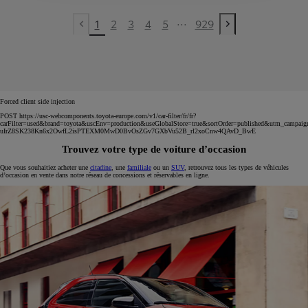
...
1
2
3
4
5
929
Previous page
Next page
Forced client side injection
POST https://usc-webcomponents.toyota-europe.com/v1/car-filter/fr/fr?
carFilter=used&brand=toyota&uscEnv=production&useGlobalStore=true&sortOrder=published&utm
uIrZ8SK238Kn6x2OwfL2isPTEXM0MwD0BvOsZGv7GXbVu52B_rl2xoCnw4QAvD_BwE
Trouvez votre type de voiture d’occasion
Que vous souhaitiez acheter une
citadine
, une
familiale
ou un
SUV
, retrouvez tous les types de véhicules
d’occasion en vente dans notre réseau de concessions et réservables en ligne.