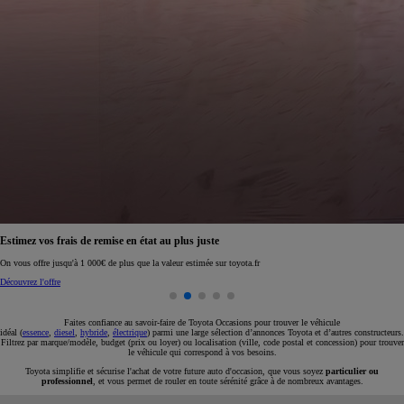
Réservez en ligne votre occasion pour 1€ seulement
Réservez en ligne
Faites confiance au savoir-faire de Toyota Occasions pour trouver le véhicule
idéal (
essence
,
diesel
,
hybride
,
électrique
) parmi une large sélection d’annonces Toyota et d’autres constructeurs.
Filtrez par marque/modèle, budget (prix ou loyer) ou localisation (ville, code postal et concession) pour trouver
le véhicule qui correspond à vos besoins.
Toyota simplifie et sécurise l'achat de votre future auto d'occasion, que vous soyez
particulier ou
professionnel
, et vous permet de rouler en toute sérénité grâce à de nombreux avantages.