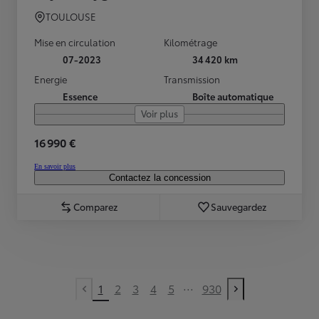
TOULOUSE
Mise en circulation
Kilométrage
07-2023
34 420 km
Energie
Transmission
Essence
Boîte automatique
Voir plus
16 990 €
En savoir plus
Contactez la concession
Comparez
Sauvegardez
...
1
2
3
4
5
930
Previous page
Next page