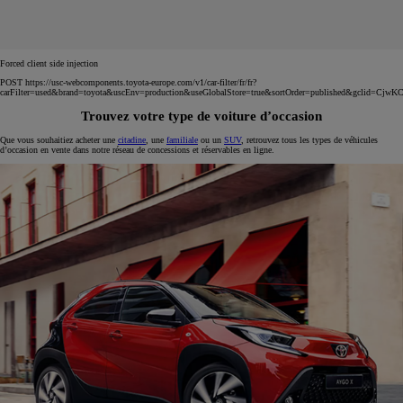
Forced client side injection
POST https://usc-webcomponents.toyota-europe.com/v1/car-filter/fr/fr?
carFilter=used&brand=toyota&uscEnv=production&useGlobalStore=true&sortOrder=published
Trouvez votre type de voiture d’occasion
Que vous souhaitiez acheter une
citadine
, une
familiale
ou un
SUV
, retrouvez tous les types de véhicules
d’occasion en vente dans notre réseau de concessions et réservables en ligne.