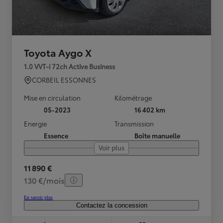
Toyota Aygo X
1.0 VVT-i 72ch Active Business
CORBEIL ESSONNES
Mise en circulation
Kilométrage
05-2023
16 402 km
Energie
Transmission
Essence
Boîte manuelle
Voir plus
11 890 €
130 €/mois
En savoir plus
Contactez la concession