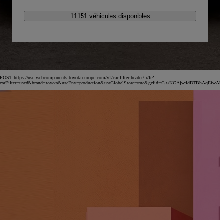
11151 véhicules disponibles
POST https://usc-webcomponents.toyota-europe.com/v1/car-filter-header/fr/fr?
carFilter=used&brand=toyota&uscEnv=production&useGlobalStore=true&gclid=CjwKCAjw4dDT