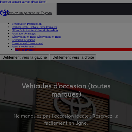
Passer au contenu suivant
(Press Enter)
...
Trouvez un partenaire Toyota
Voiture d'occasion
Présentation
Présentation
Rachats Cash
Rachats ExtraOrdinaires
Offres & Actualités
Offres & Actualités
Avantages
Avantages
Réservation en ligne
Réservation en ligne
Livraison
Livraison
Financement
Financement
Assurance
Assurance
Hybride
Hybride
Défilement vers la gauche
Défilement vers la droite
Véhicules d'occasion (toutes
marques)
Ne manquez pas l'occasion idéale : Réservez-la
facilement en ligne.