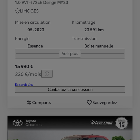
1.0 VVT-i 72ch Design MY23
LIMOGES
Mise en circulation
Kilométrage
05-2023
23 591 km
Energie
Transmission
Essence
Boîte manuelle
Voir plus
15 990 €
226 €/mois
En savoir plus
Contactez la concession
Comparez
Sauvegardez