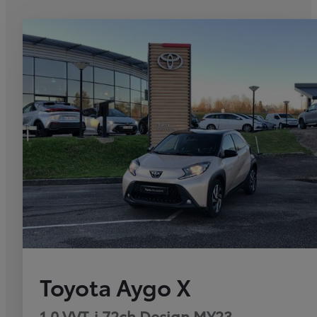
Toyota Aygo X
1.0 VVT-i 72ch Design MY23