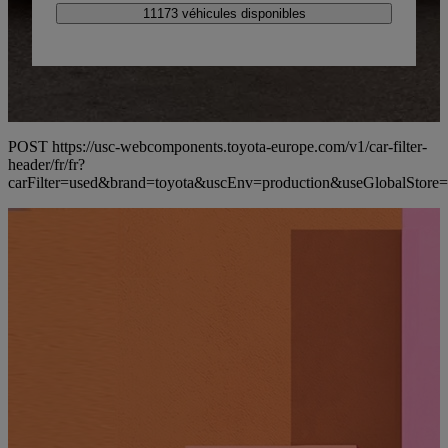
11173 véhicules disponibles
POST https://usc-webcomponents.toyota-europe.com/v1/car-filter-
header/fr/fr?
carFilter=used&brand=toyota&uscEnv=production&useG