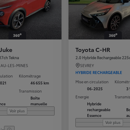
 Juke
Toyota C-HR
117ch Tekna
2.0 Hybride Rechargeable 225
AU-LES-MINES
SEVREY
HYBRIDE RECHARGEABLE
culation
Kilométrage
Mise en circulation
Kilomét
021
46 655 km
06-2025
3
Transmission
Energie
Transmis
Boîte
nce
manuelle
Hybride
rechargeable
Bo
Voir plus
Essence
a
Voir plus
is