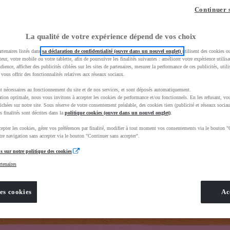
z-vous ?
Quel est votre budget ?
Dans quelle vi
Continuer 
Prix / Loyer
Ville / 
La qualité de votre expérience dépend de vos choix
rtenaires listés dans
sa déclaration de confidentialité (ouvre dans un nouvel onglet)
utilisent des cookies o
teur, votre mobile ou votre tablette, afin de poursuivre les finalités suivantes : améliorer votre expérience utilisat
udience, afficher des publicités ciblées sur les sites de partenaires, mesurer la performance de ces publicités, util
 vous offrir des fonctionnalités relatives aux réseaux sociaux.
t nécessaires au fonctionnement du site et de nos services, et sont déposés automatiquement.
ta&uscEnv=production&useGlobalStore=true&vehicules%2Fsogida-marmande=
tion optimale, nous vous invitons à accepter les cookies de performance et/ou fonctionnels. En les refusant, vou
ichées sur notre site. Sous réserve de votre consentement préalable, des cookies tiers (publicité et réseaux sociau
s finalités sont décrites dans la
politique cookies (ouvre dans un nouvel onglet)
.
epter les cookies, gérer vos préférences par finalité, modifier à tout moment vos consentements via le bouton "
re navigation sans accepter via le bouton "Continuer sans accepter".
s sur notre politique des cookies
rtenaires
es cookies
Ac