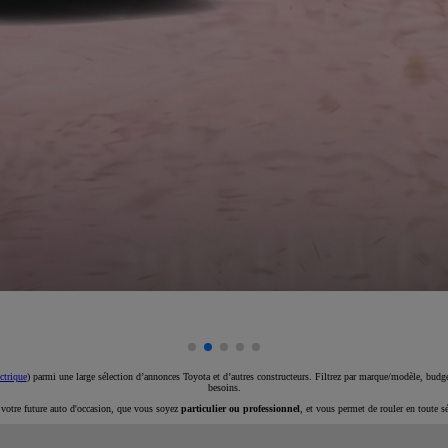
ctrique
) parmi une large sélection d’annonces Toyota et d’autres constructeurs. Filtrez par marque/modèle, budget
besoins.
e votre future auto d'occasion, que vous soyez
particulier ou professionnel
, et vous permet de rouler en toute s