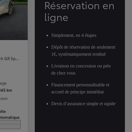
Réservation en
ligne
Simplement, en 4 étapes
Dépôt de réservation de seulement
1€, systématiquement restitué
ch GR Sport Premiere MY25
Livraison en concession ou près
de chez vous
rage
Financement personnalisable et
 145 km
accord de principe immédiat
sion
Devis d’assurance simple et rapide
îte
utomatique