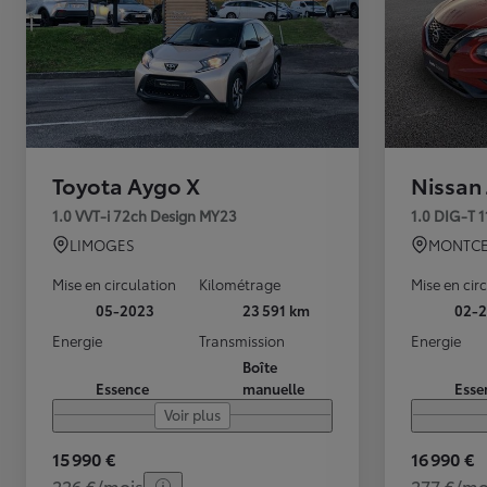
Toyota Aygo X
Nissan
1.0 VVT-i 72ch Design MY23
1.0 DIG-T 
LIMOGES
MONTCE
Mise en circulation
Kilométrage
Mise en cir
05-2023
23 591 km
02-2
Energie
Transmission
Energie
Boîte
Essence
manuelle
Esse
Voir plus
15 990 €
16 990 €
226 €/mois
277 €/mo