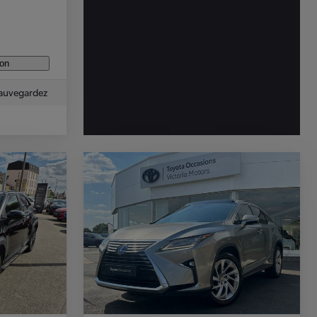
ion
auvegardez