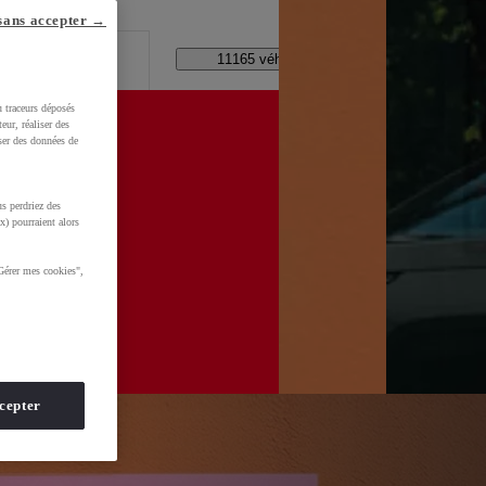
lle ?
sans accepter →
Code Postal / Concession
11165 véhicules disponibles
u traceurs déposés
eur, réaliser des
iser des données de
s perdriez des
x) pourraient alors
Gérer mes cookies",
cepter