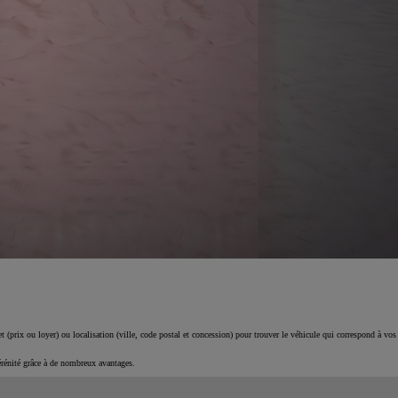
 (prix ou loyer) ou localisation (ville, code postal et concession) pour trouver le véhicule qui correspond à vos
érénité grâce à de nombreux avantages.