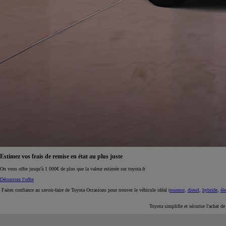
À partir de 19 700 €
Nouvelle Yaris Cross
HYBRIDE
Disponible prochainement
Estimez vos frais de remise en état au plus juste
On vous offre jusqu'à 1 000€ de plus que la valeur estimée sur toyota.fr
Découvrez l'offre
Faites confiance au savoir-faire de Toyota Occasions pour trouver le véhicule idéal (
essence
,
diesel
,
hybride
,
éle
Toyota simplifie et sécurise l'achat d