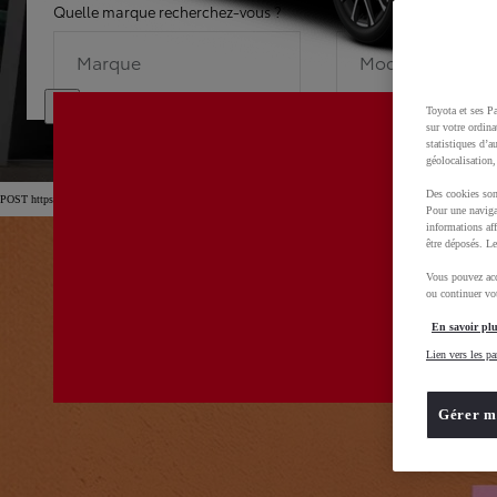
Quelle marque recherchez-vous ?
Quel modèle recherche
Marque
Modèle
Toyota et ses Pa
sur votre ordina
statistiques d’a
géolocalisation,
Des cookies son
POST https://usc-webcomponents.toyota-europe.com/v1/car-filter-header/fr/fr?carFilter=used&brand=toyo
Pour une naviga
informations aff
être déposés. Le
Vous pouvez acc
ou continuer vot
En savoir plu
Lien vers les pa
Gérer m