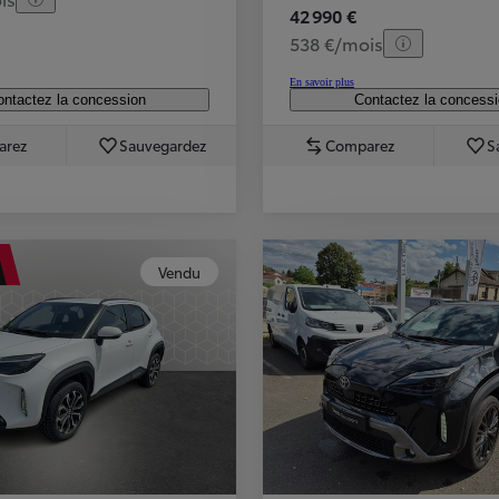
42 990 €
538 €/mois
En savoir plus
ntactez la concession
Contactez la concess
arez
Sauvegardez
Comparez
S
Vendu